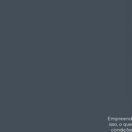
Empreende
isso, o q
condições