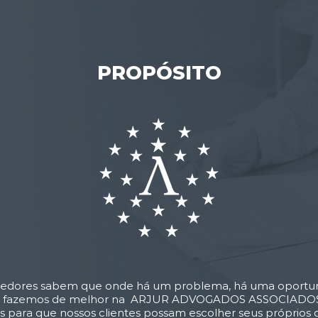
PROPÓSITO
dores sabem que onde há um problema, há uma oportun
ue fazemos de melhor na ARJUR ADVOGADOS ASSOCIADOS é
 para que nossos clientes possam escolher seus próprios d