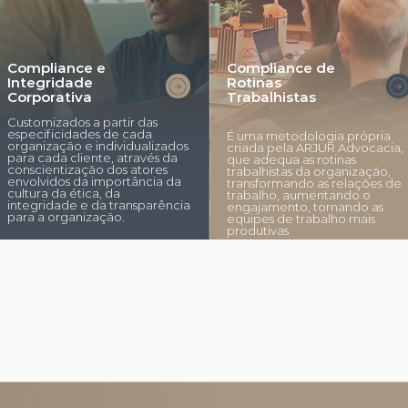
Compliance e
Compliance de
Integridade
Rotinas
Corporativa
Trabalhistas
Customizados a partir das
especificidades de cada
É uma metodologia própria
organização e individualizados
criada pela ARJUR Advocacia,
para cada cliente, através da
que adequa as rotinas
conscientização dos atores
trabalhistas da organização,
envolvidos da importância da
transformando as relações de
cultura da ética, da
trabalho, aumentando o
integridade e da transparência
engajamento, tornando as
para a organização.
equipes de trabalho mais
produtivas