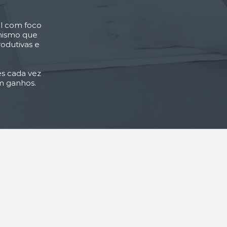
al com foco
anismo que
odutivas e
es cada vez
m ganhos.