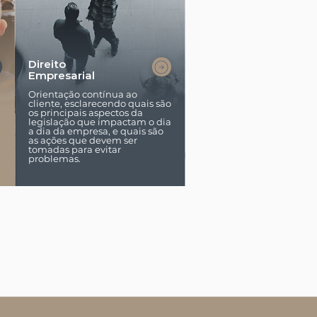
Direito
Empresarial
Orientação contínua ao
cliente, esclarecendo quais são
os principais aspectos da
legislação que impactam o dia
a dia da empresa, e quais são
as ações que devem ser
tomadas para evitar
problemas.