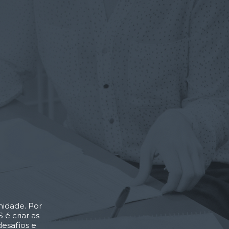
idade. Por
 criar as
esafios e