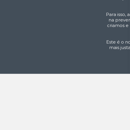
Para isso,
na preven
criamos e 
Este é o n
mais jus