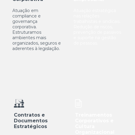
Atuação em
Atuação estratégica
compliance e
nas relações
governança
trabalhistas e sindicais.
corporativa.
Redução de riscos,
Estruturamos
prevenção de passivos
ambientes mais
e suporte na gestão
organizados, seguros e
de pessoas.
aderentes à legislação.
Contratos e
Treinamentos
Documentos
Corporativos e
Estratégicos
Cultura
Organizacional