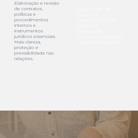
Elaboração e revisão
de contratos,
Capacitação de
políticas e
equipes e
procedimentos
fortalecimento da
internos e
cultura de
instrumentos
integridade.
jurídicos essenciais.
Compliance aplicado
Mais clareza,
à prática do dia a dia.
proteção e
previsibilidade nas
relações.