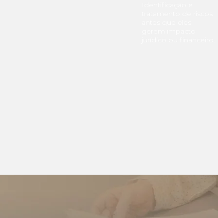
Identificação e
tratamento de riscos
antes que eles
gerem impacto
jurídico ou financeiro.