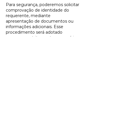
Para segurança, poderemos solicitar
comprovação de identidade do
requerente, mediante
apresentação de documentos ou
informações adicionais. Esse
procedimento será adotado
apenas se estritamente necessário, e o
solicitante será previamente informado.
5. SEGURANÇA NO TRATAMENTO DE
DADOS PESSOAIS
Embora nosso site não colete dados
pessoais diretamente, adotamos
medidas técnicas e
administrativas para garantir a
segurança digital e prevenir incidentes.
Caso haja incidente
que envolva risco ou dano relevante a
usuários, comunicaremos os afetados e
a ANPD,
conforme prevê a LGPD.
Ressaltamos que, em caso de falhas